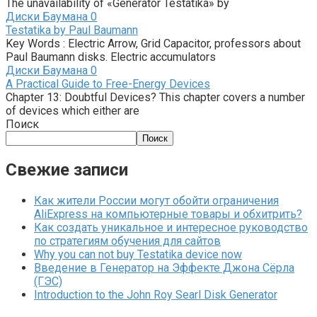
The unavailability of «Generator Testatika» by
Диски Баумана
0
Testatika by Paul Baumann
Key Words : Electric Arrow, Grid Capacitor, professors about
Paul Baumann disks. Electric accumulators
Диски Баумана
0
A Practical Guide to Free-Energy Devices
Chapter 13: Doubtful Devices? This chapter covers a number
of devices which either are
Поиск
Поиск
Свежие записи
Как жители России могут обойти ограничения
AliExpress на компьютерные товары и обхитрить?
Как создать уникальное и интересное руководство
по стратегиям обучения для сайтов
Why you can not buy Testatika device now
Введение в Генератор на Эффекте Джона Сёрла
(ГЭС)
Introduction to the John Roy Searl Disk Generator