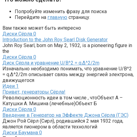
Попробуйте изменить фразу для поиска
Перейдите на
главную
страницу.
Вам также может быть интересно
Диски Сёрла
0
Introduction to the John Roy Searl Disk Generator
John Roy Searl, born on May 2, 1932, is a pioneering figure in
the
Диски Сёрла
0
Диск Сёрла и уравнение U/B^2 = q.∆^2/2m
Изначально необходимо понимать, что уравнение U/B^2
= q.∆^2/2m описывает связь между энергией электрона,
движущегося
Идеи
1
Привет, генераторы Сёрла!
Революционность идеи в том числе , чтоОбъект А –
Катушки А. Мишина (лечебные)Объект Б
Диски Сёрла
0
Введение в Генератор на Эффекте Джона Сёрла (ГЭС)
Джон Рой Сёрл (Сирл), родившийся 2 мая 1932 года,
является пионером в области технологий
Диски Баумана
0