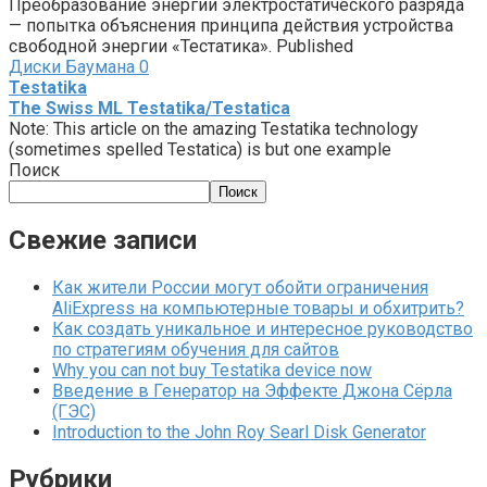
Преобразование энергии электростатического разряда
— попытка объяснения принципа действия устройства
свободной энергии «Тестатика». Published
Диски Баумана
0
Testatika
The Swiss ML Testatika/Testatica
Note: This article on the amazing Testatika technology
(sometimes spelled Testatica) is but one example
Поиск
Поиск
Свежие записи
Как жители России могут обойти ограничения
AliExpress на компьютерные товары и обхитрить?
Как создать уникальное и интересное руководство
по стратегиям обучения для сайтов
Why you can not buy Testatika device now
Введение в Генератор на Эффекте Джона Сёрла
(ГЭС)
Introduction to the John Roy Searl Disk Generator
Рубрики