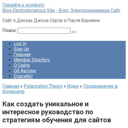
Перейти к контенту
Blog Electrodynamics Site - Блог Электродинамики Сайт
Сайт о Дисках Джона Сёрла и Пауля Баумана
Поиск:
Log In
Sign Up
Главная
Member Directory
О Сайте
Об Авторе
Спасибо!
Главная
»
Polarization Theory
»
Идеи
»
Продвижение в
Интернете
Как создать уникальное и
интересное руководство по
стратегиям обучения для сайтов