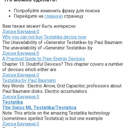
Попробуйте изменить фразу для поиска
Перейдите на
главную
страницу.
Вам также может быть интересно
Диски Баумана
0
Why you can not buy Testatika device now
The Unavailability of «Generator Testatika» by Paul Baumann
The unavailability of «Generator Testatika» by
Диски Баумана
0
A Practical Guide to Free-Energy Devices
Chapter 13: Doubtful Devices? This chapter covers a number
of devices which either are
Диски Баумана
0
Testatika by Paul Baumann
Key Words : Electric Arrow, Grid Capacitor, professors about
Paul Baumann disks. Electric accumulators
Диски Баумана
0
Testatika
The Swiss ML Testatika/Testatica
Note: This article on the amazing Testatika technology
(sometimes spelled Testatica) is but one example
Диски Баумана
0