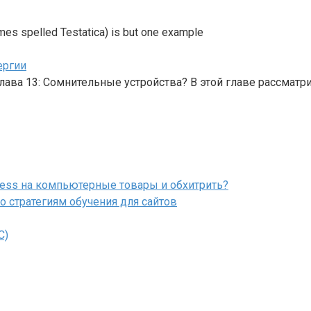
imes spelled Testatica) is but one example
ергии
Глава 13: Сомнительные устройства? В этой главе рассматр
press на компьютерные товары и обхитрить?
о стратегиям обучения для сайтов
С)