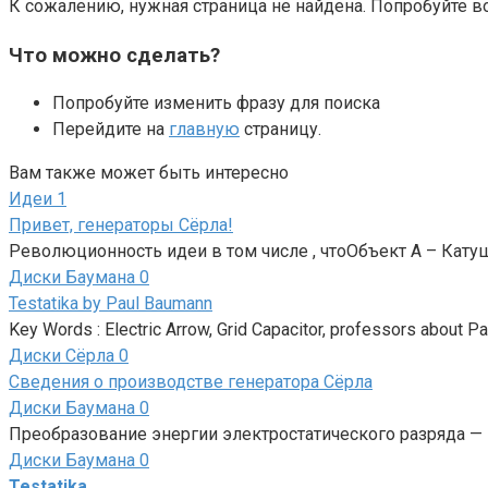
К сожалению, нужная страница не найдена. Попробуйте в
Что можно сделать?
Попробуйте изменить фразу для поиска
Перейдите на
главную
страницу.
Вам также может быть интересно
Идеи
1
Привет, генераторы Сёрла!
Революционность идеи в том числе , чтоОбъект А – Кат
Диски Баумана
0
Testatika by Paul Baumann
Key Words : Electric Arrow, Grid Capacitor, professors about P
Диски Сёрла
0
Сведения о производстве генератора Сёрла
Диски Баумана
0
Преобразование энергии электростатического разряда — 
Диски Баумана
0
Testatika