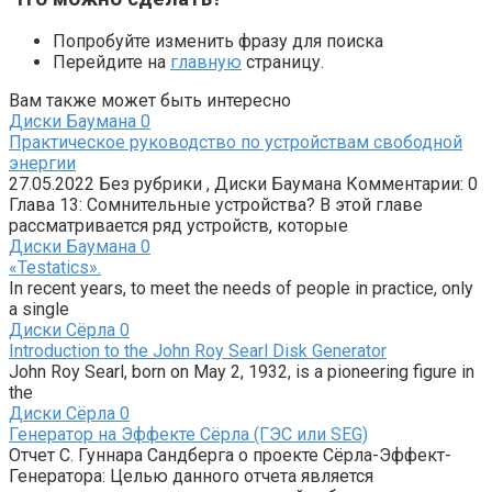
Попробуйте изменить фразу для поиска
Перейдите на
главную
страницу.
Вам также может быть интересно
Диски Баумана
0
Практическое руководство по устройствам свободной
энергии
27.05.2022 Без рубрики , Диски Баумана Комментарии: 0
Глава 13: Сомнительные устройства? В этой главе
рассматривается ряд устройств, которые
Диски Баумана
0
«Testatics».
In recent years, to meet the needs of people in practice, only
a single
Диски Сёрла
0
Introduction to the John Roy Searl Disk Generator
John Roy Searl, born on May 2, 1932, is a pioneering figure in
the
Диски Сёрла
0
Генератор на Эффекте Сёрла (ГЭС или SEG)
Отчет С. Гуннара Сандберга о проекте Сёрла-Эффект-
Генератора: Целью данного отчета является