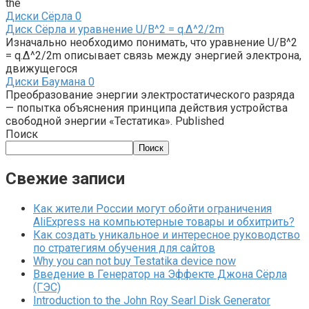
the
Диски Сёрла
0
Диск Сёрла и уравнение U/B^2 = q.∆^2/2m
Изначально необходимо понимать, что уравнение U/B^2
= q.∆^2/2m описывает связь между энергией электрона,
движущегося
Диски Баумана
0
Преобразование энергии электростатического разряда
— попытка объяснения принципа действия устройства
свободной энергии «Тестатика». Published
Поиск
Поиск
Свежие записи
Как жители России могут обойти ограничения
AliExpress на компьютерные товары и обхитрить?
Как создать уникальное и интересное руководство
по стратегиям обучения для сайтов
Why you can not buy Testatika device now
Введение в Генератор на Эффекте Джона Сёрла
(ГЭС)
Introduction to the John Roy Searl Disk Generator