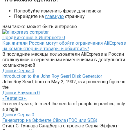
Попробуйте изменить фразу для поиска
Перейдите на
главную
страницу.
Вам также может быть интересно
Продвижение в Интернете
0
Как жители России могут обойти ограничения AliExpress
на компьютерные товары и обхитрить?
В последние месяцы пользователи AliExpress в России
столкнулись с серьезными изменениями в доступности
компьютерной
Диски Сёрла
0
Introduction to the John Roy Searl Disk Generator
John Roy Searl, born on May 2, 1932, is a pioneering figure in
the
Диски Баумана
0
«Testatics».
In recent years, to meet the needs of people in practice, only
a single
Диски Сёрла
0
Генератор на Эффекте Сёрла (ГЭС или SEG)
Отчет С. Гуннара Сандберга о проекте Сёрла-Эффект-