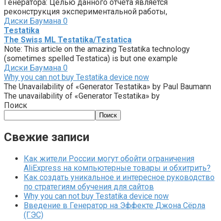
Генератора: Целью данного отчета является
реконструкция экспериментальной работы,
Диски Баумана
0
Testatika
The Swiss ML Testatika/Testatica
Note: This article on the amazing Testatika technology
(sometimes spelled Testatica) is but one example
Диски Баумана
0
Why you can not buy Testatika device now
The Unavailability of «Generator Testatika» by Paul Baumann
The unavailability of «Generator Testatika» by
Поиск
Поиск
Свежие записи
Как жители России могут обойти ограничения
AliExpress на компьютерные товары и обхитрить?
Как создать уникальное и интересное руководство
по стратегиям обучения для сайтов
Why you can not buy Testatika device now
Введение в Генератор на Эффекте Джона Сёрла
(ГЭС)